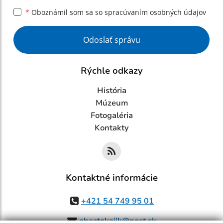
*
Oboznámil som sa so
spracúvaním osobných údajov
Google reCaptcha Response
Odoslať správu
Rýchle odkazy
História
Múzeum
Fotogaléria
Kontakty
Kontaktné informácie
+421 54 749 95 01
obectokajik@post.sk