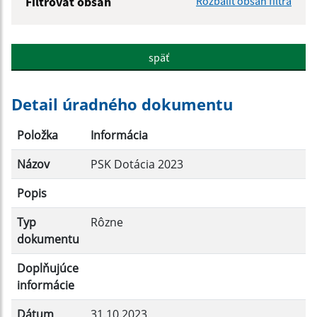
Filtrovať obsah
Rozbaliť obsah filtra
Názov:
späť
Popis:
Detail úradného dokumentu
Dátum zverejnenia od:
Položka
Informácia
Názov
PSK Dotácia 2023
Dátum zverejnenia do:
Popis
Typ
Rôzne
Filtrovať
Reset
dokumentu
Doplňujúce
informácie
Dátum
31.10.2023