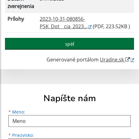
zverejnenia
Prílohy
2023-10-31-080856-
PSK_Dot__cia_2023...
(PDF, 223.52KB )
späť
Generované portálom
Uradne.sk
Napíšte nám
Meno
Priezvisko
E-mailová adresa
*
Meno:
*
Priezvisko: