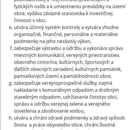
fyzických osôb a k umiestneniu prevádzky na území
obce, vydáva záväzné stanoviska k investičnej
činnosti v obci,
utvára účinný systém kontroly a vytvára vhodne
organizačné, finančné, personálne a materiálne
podmienky na jeho nezávisly výkon,
zabezpečuje výstavbu a údržbu a vykonáva správu
miestných komunikácií, verejných priestranstiev,
obecného cintorína, kultúrnych, športových a
ďalších obecných zariadení, kultúrnych pamiatok,
pamiatkových území a pamätihodnosti obce,
zabezpečuje verejnoprospešné služby, najmä
nakladanie s komunálnym odpadom a drobným
stavebným odpadom, udržiavanie čistotyv obci,
správu a údržbu verejnej zelene a verejného
osvetlenia a zásobovanie vodou,
utvára a chráni zdravé podmienky a zdravý spôsob
života a práce obyvateľov obce, chráni životné