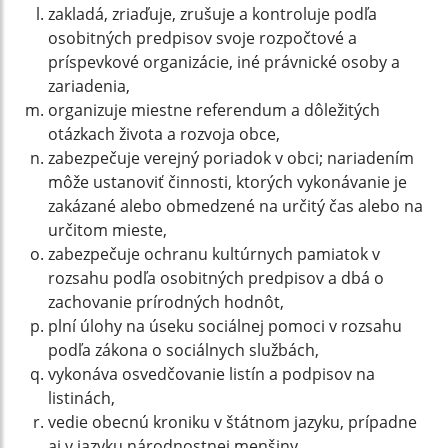
zakladá, zriaďuje, zrušuje a kontroluje podľa
osobitných predpisov svoje rozpočtové a
príspevkové organizácie, iné právnické osoby a
zariadenia,
organizuje miestne referendum a dôležitých
otázkach života a rozvoja obce,
zabezpečuje verejný poriadok v obci; nariadením
môže ustanoviť činnosti, ktorých vykonávanie je
zakázané alebo obmedzené na určitý čas alebo na
určitom mieste,
zabezpečuje ochranu kultúrnych pamiatok v
rozsahu podľa osobitných predpisov a dbá o
zachovanie prírodných hodnôt,
plní úlohy na úseku sociálnej pomoci v rozsahu
podľa zákona o sociálnych službách,
vykonáva osvedčovanie listín a podpisov na
listinách,
vedie obecnú kroniku v štátnom jazyku, prípadne
aj v jazyku národnostnej menšiny.