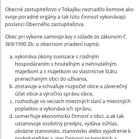
Obecné zastupiteľstvo v Tokajíku nezriadilo komisie ako
svoje poradné orgány a tak túto činnosť vykonávajú
poslanci Obecného zastupiteľstva.
Obec pri výkone samosprávy v súlade zo zákonom č.
369/1990 Zb. o obecnom zriadení najmä:
vykonáva úkony suvisiace s riadným
hospodárením s hnuteľným a nehnuteľným
majetkom a s majetkom vo vlastníctve štátu
prenechaným obci do užívania,
zostavuje a schvaľuje rozpočet obce a záverečný
účet obce a výročnú správu obce,
rozhoduje vo veciach miestných daní a miestných
poplatkov a vykonáva ich správu,
usmerňuje ekonomickú činnosť v obci, a ak tak
ustanovuje osobitný predpis, vydáva súhlas,
záväzne stanovisko, stanovisko alebo vyjadrenie k
podnikateľskej a inej činnosti právnických a