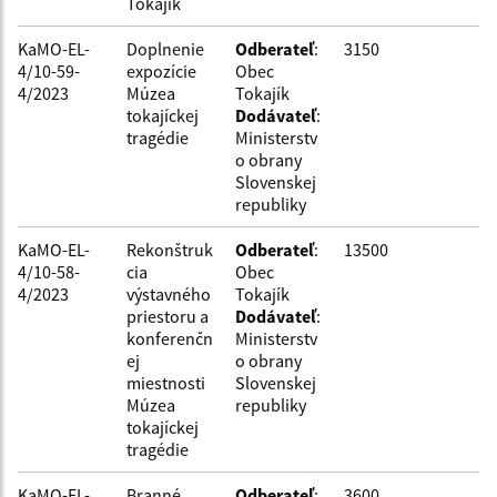
Tokajík
KaMO-EL-
Doplnenie
Odberateľ
:
3150
4/10-59-
expozície
Obec
4/2023
Múzea
Tokajík
tokajíckej
Dodávateľ
:
tragédie
Ministerstv
o obrany
Slovenskej
republiky
KaMO-EL-
Rekonštruk
Odberateľ
:
13500
4/10-58-
cia
Obec
4/2023
výstavného
Tokajík
priestoru a
Dodávateľ
:
konferenčn
Ministerstv
ej
o obrany
miestnosti
Slovenskej
Múzea
republiky
tokajíckej
tragédie
KaMO-EL-
Branné
Odberateľ
:
3600