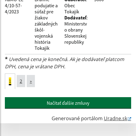
4/10-57-
podujatie a
Obec
4/2023
súťaž pre
Tokajík
žiakov
Dodávateľ
:
základných
Ministerstv
škôl-
o obrany
vojenská
Slovenskej
história
republiky
Tokajík
*
Uvedená cena je konečná. Ak je dodávateľ platcom
DPH, cena je vrátane DPH.
1
2
»
Načítať ďalšie zmluvy
Generované portálom
Uradne.sk