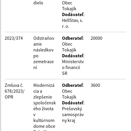
dielo
Obec
Tokajík
Dodávateľ
:
HellStav, s.
r. o.
2023/374
Odstraňov
Odberateľ
:
20000
anie
Obec
následkov
Tokajík
po
Dodávateľ
:
zemetrase
Ministerstv
ní
o financií
SR
Zmluva č.
Modernizá
Odberateľ
:
3600
678/2023/
cia a
Obec
OPR
zlepšenie
Tokajík
spoločensk
Dodávateľ
:
ého života
Prešovský
v
samospráv
kultúrnom
ny kraj
dome obce