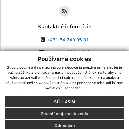
Kontaktné informácie
+421 54 749 95 01
obectokajik@post.sk
Používame cookies
Súbory cookie a ďalšie technológie sledovania používame na zlepšenie
vášho zážitku z prehliadania našich webových stránok, na to, aby sme
využite možnosť získavania aktuálnych informácií s využitím RSS
,
vám zobrazovali prispôsobený obsah a cielené reklamy, na analýzu
CMS systém (redakčný) systém ECHELON 2,
Mapa stránok
,
web portál
,
návštevnosti našich webových stránok a na pochopenie toho, odkiaľ naši
návštevníci prichádzajú.
webhosting
,
webex.digital, s.r.o.
,
domény
,
registrácia domény
,
spoločnosť webex.digital, s.r.o.
,
technický prevádzkovateľ
SÚHLASÍM
Posledná aktualizácia:
04.08.2026
Zmeniť moje nastavenia
Vytlačiť stránku
|
Vyhlásenie o prístupnosti
Autorské práva
|
Cookies
Odmietam
.
.
.
.