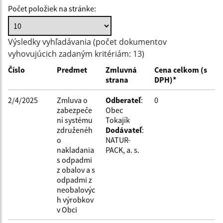
Počet položiek na stránke:
Hľadať v:
Výsledky vyhľadávania (počet dokumentov
vyhovujúcich zadaným kritériám: 13)
Typ dátumu:
Číslo
Predmet
Zmluvná
Cena celkom (s
strana
DPH)*
Dátum od:
2/4/2025
Zmluva o
Odberateľ
:
0
zabezpeče
Obec
ní systému
Tokajík
Dátum do:
združenéh
Dodávateľ
:
o
NATUR-
nakladania
PACK, a. s.
Suma od:
s odpadmi
z obalov a s
odpadmi z
neobalovýc
Suma do:
h výrobkov
v Obci