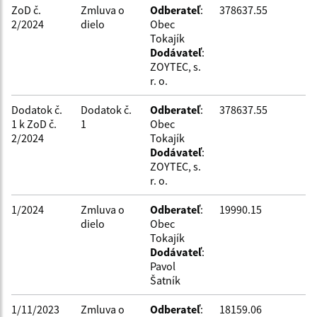
ZoD č.
Zmluva o
Odberateľ
:
378637.55
Filtrovať
Reset
2/2024
dielo
Obec
Tokajík
Dodávateľ
:
ZOYTEC, s.
r. o.
Dodatok č.
Dodatok č.
Odberateľ
:
378637.55
1 k ZoD č.
1
Obec
2/2024
Tokajík
Dodávateľ
:
ZOYTEC, s.
r. o.
1/2024
Zmluva o
Odberateľ
:
19990.15
dielo
Obec
Tokajík
Dodávateľ
:
Pavol
Šatník
1/11/2023
Zmluva o
Odberateľ
:
18159.06