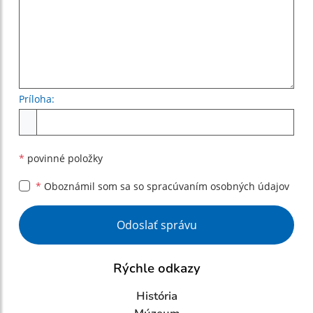
Príloha:
Príloha
*
povinné položky
*
Oboznámil som sa so
spracúvaním osobných údajov
Google reCaptcha Response
Odoslať správu
Rýchle odkazy
História