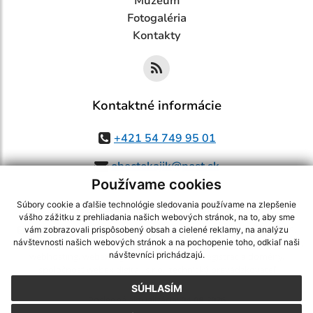
Múzeum
Fotogaléria
Kontakty
Kontaktné informácie
+421 54 749 95 01
obectokajik@post.sk
Používame cookies
Súbory cookie a ďalšie technológie sledovania používame na zlepšenie
vášho zážitku z prehliadania našich webových stránok, na to, aby sme
využite možnosť získavania aktuálnych informácií s využitím RSS
,
vám zobrazovali prispôsobený obsah a cielené reklamy, na analýzu
CMS systém (redakčný) systém ECHELON 2,
Mapa stránok
,
web portál
,
návštevnosti našich webových stránok a na pochopenie toho, odkiaľ naši
návštevníci prichádzajú.
webhosting
,
webex.digital, s.r.o.
,
domény
,
registrácia domény
,
spoločnosť webex.digital, s.r.o.
,
technický prevádzkovateľ
SÚHLASÍM
Posledná aktualizácia:
04.08.2026