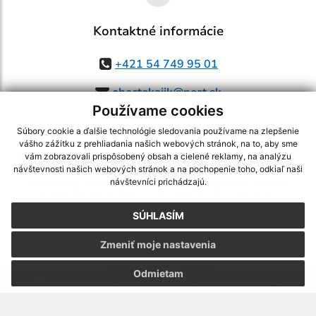
Kontaktné informácie
+421 54 749 95 01
obectokajik@post.sk
Používame cookies
Súbory cookie a ďalšie technológie sledovania používame na zlepšenie
vášho zážitku z prehliadania našich webových stránok, na to, aby sme
využite možnosť získavania aktuálnych informácií s využitím RSS
,
vám zobrazovali prispôsobený obsah a cielené reklamy, na analýzu
CMS systém (redakčný) systém ECHELON 2,
Mapa stránok
,
web portál
,
návštevnosti našich webových stránok a na pochopenie toho, odkiaľ naši
návštevníci prichádzajú.
webhosting
,
webex.digital, s.r.o.
,
domény
,
registrácia domény
,
spoločnosť webex.digital, s.r.o.
,
technický prevádzkovateľ
SÚHLASÍM
Posledná aktualizácia:
04.08.2026
Zmeniť moje nastavenia
Vytlačiť stránku
|
Vyhlásenie o prístupnosti
Autorské práva
|
Cookies
Odmietam
.
.
.
.
.
.
webdesign
|