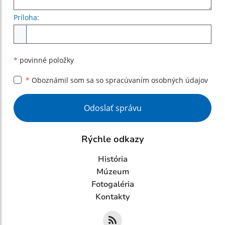
Príloha:
Príloha
*
povinné položky
*
Oboznámil som sa so
spracúvaním osobných údajov
Google reCaptcha Response
Odoslať správu
Rýchle odkazy
História
Múzeum
Fotogaléria
Kontakty