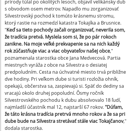
prírody túlal po okolitých lesoch, objavil velikánsky dub
s obvodom osem metrov. Napadlo mu zorganizovať
Silvestrovský pochod k tomúto krásnemu stromu,
ktorý rastie na rozmedzí katastra Tokajíka a Brusnice.
"
Keď sa tieto pochody začali organizovať, neverila som,
že tradícia pretvá. Myslela som si, že po pár rokoch
zanikne. Na moje veľké prekvapenie sa na nich každý
rok zúčastňuje viac a viac obyvateľov našej obce
,"
poznamenala starostka obce Jana Medvecová. Partia
miestnych vyráža z obce na Silvestra o desiatej
predpoludním. Cesta na úchvatné miesto trvá približne
dve hodiny. Pri veľkom dube si turisti rozložia ohník,
opekajú, občerstva sa, zaspievajú si. Späť do dediny sa
vracajú okolo druhej popoludní. Ôsmy ročník
Silvestrovského pochodu k dubu absolvovalo 18 ľudí,
najmladší účastník mal 12, najstarší 67 rokov.
"Dúfam,
že táto krásna tradícia pretrvá mnoho rokov a že sa pri
dube bude na Silvestra stretávať
stále viac Tokajčanov
,"
dodala starostka.