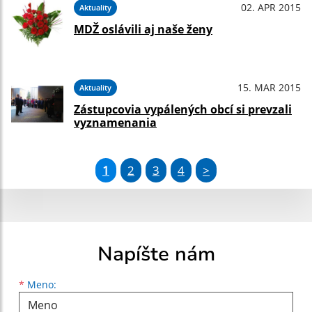
02. APR 2015
Aktuality
MDŽ oslávili aj naše ženy
15. MAR 2015
Aktuality
Zástupcovia vypálených obcí si prevzali
vyznamenania
1
2
3
4
>
Napíšte nám
Meno
Priezvisko
E-mailová adresa
*
Meno: